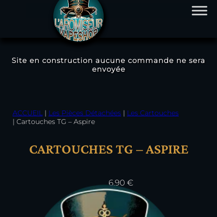
Site en construction aucune commande ne sera
envoyée
Aller
au
contenu
ACCUEIL
|
Les Pièces Détachées
|
Les Cartouches
|
Cartouches TG – Aspire
CARTOUCHES TG – ASPIRE
6,90
€
Résistance