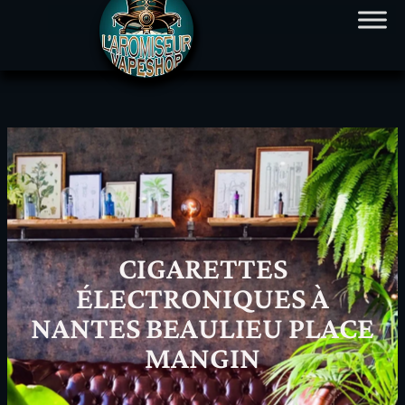
Site en construction aucune commande ne sera
envoyée
CIGARETTES
ÉLECTRONIQUES À
NANTES BEAULIEU PLACE
MANGIN