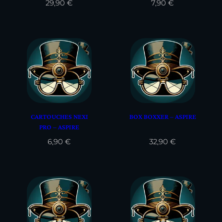
29,90
€
7,90
€
CARTOUCHES NEXI
BOX BOXXER – ASPIRE
PRO – ASPIRE
6,90
€
32,90
€