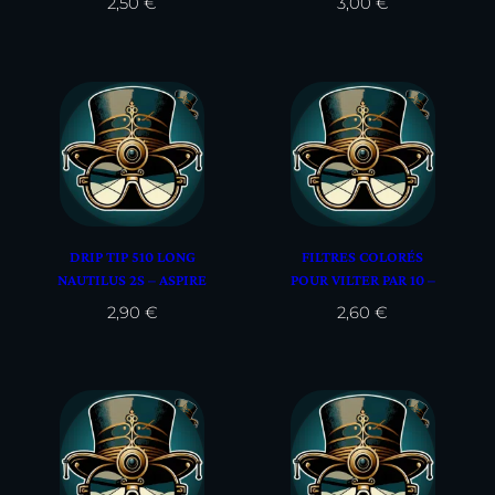
2,50
€
3,00
€
DRIP TIP 510 LONG
FILTRES COLORÉS
NAUTILUS 2S – ASPIRE
POUR VILTER PAR 10 –
ASPIRE
2,90
€
2,60
€