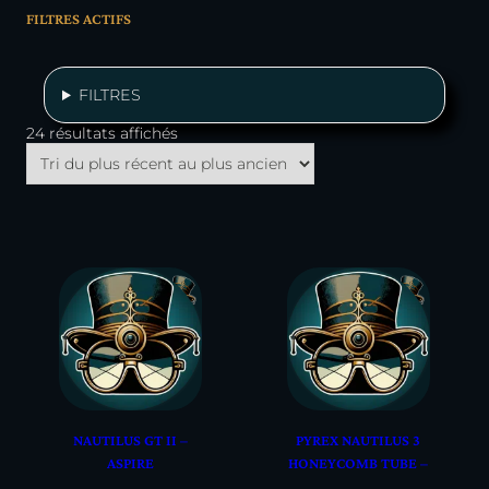
FILTRES ACTIFS
FILTRES
Trié
24 résultats affichés
du
plus
récent
au
plus
ancien
NAUTILUS GT II –
PYREX NAUTILUS 3
ASPIRE
HONEYCOMB TUBE –
ASPIRE