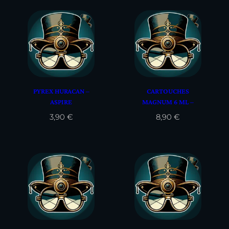
PYREX HURACAN –
CARTOUCHES
ASPIRE
MAGNUM 6 ML –
ASPIRE
3,90
€
8,90
€