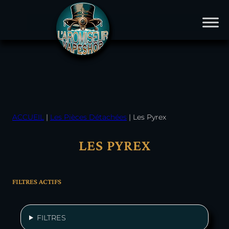
Site en construction aucune commande ne sera
envoyée
ACCUEIL
|
Les Pièces Détachées
|
Les Pyrex
LES PYREX
FILTRES ACTIFS
FILTRES