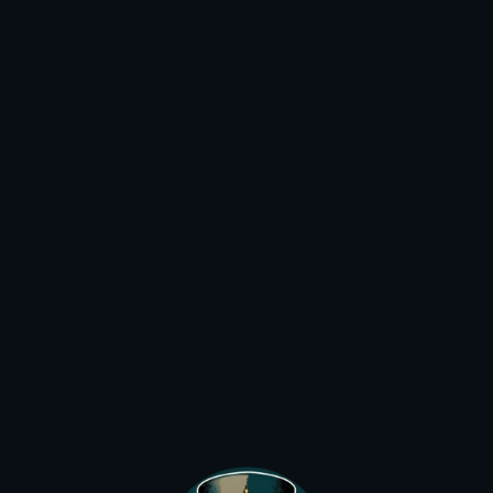
5,90
€