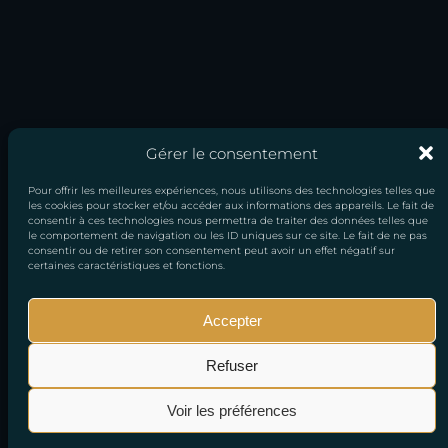
Gérer le consentement
Pour offrir les meilleures expériences, nous utilisons des technologies telles que
les cookies pour stocker et/ou accéder aux informations des appareils. Le fait de
consentir à ces technologies nous permettra de traiter des données telles que
le comportement de navigation ou les ID uniques sur ce site. Le fait de ne pas
consentir ou de retirer son consentement peut avoir un effet négatif sur
certaines caractéristiques et fonctions.
Accepter
Mentions
Conditions générales
Politique de
Refuser
légales
de vente
confidentialité
Voir les préférences
© 2026 Copyright All right Reserved