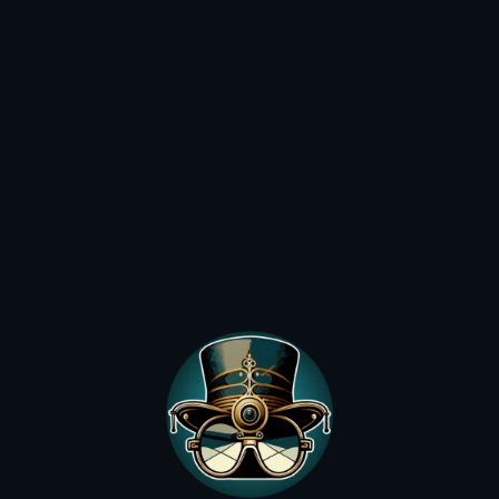
€
39,90
€
2