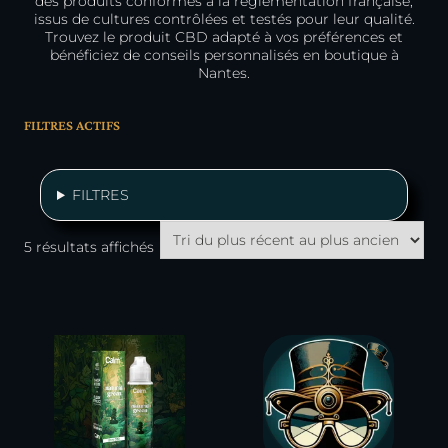
des produits conformes à la réglementation française,
issus de cultures contrôlées et testés pour leur qualité.
Trouvez le produit CBD adapté à vos préférences et
bénéficiez de conseils personnalisés en boutique à
Nantes.
FILTRES ACTIFS
FILTRES
Trié
5 résultats affichés
du
plus
récent
au
plus
ancien