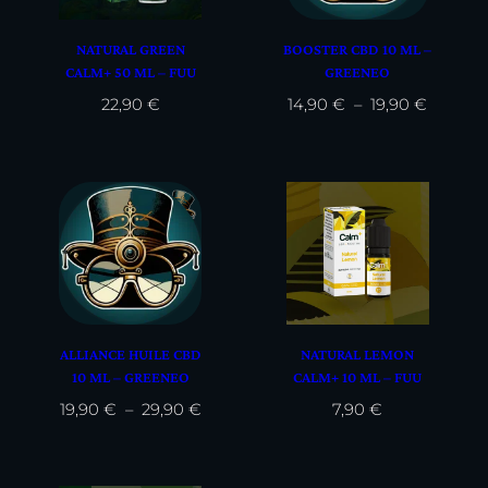
NATURAL GREEN
BOOSTER CBD 10 ML –
CALM+ 50 ML – FUU
GREENEO
Plage
22,90
€
14,90
€
–
19,90
€
de
prix :
14,90 €
à
19,90 €
ALLIANCE HUILE CBD
NATURAL LEMON
10 ML – GREENEO
CALM+ 10 ML – FUU
Plage
19,90
€
–
29,90
€
7,90
€
de
prix :
19,90 €
à