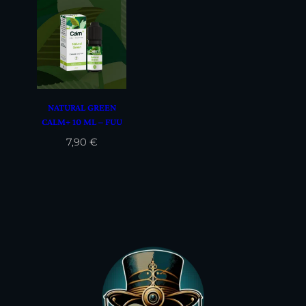
29,90 €
NATURAL GREEN
CALM+ 10 ML – FUU
7,90
€