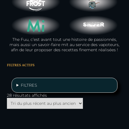
The Fuu, c’est avant tout une histoire de passionnés,
mais aussi un savoir-faire mit au service des vapoteurs,
afin de leur proposer des recettes finement réalisées !
FILTRES ACTIFS
FILTRES
Trié
28 résultats affichés
du
plus
récent
au
plus
ancien