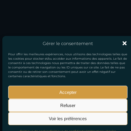
Gérer le consentement
Pour offrir les meilleures expériences, nous utilisons des technologies telles que
les cookies pour stocker et/ou accéder aux informations des appareils. Le fait de
consentir à ces technologies nous permettra de traiter des données telles que
le comportement de navigation ou les ID uniques sur ce site. Le fait de ne pas
consentir ou de retirer son consentement peut avoir un effet négatif sur
certaines caractéristiques et fonctions.
Accepter
Mentions
Conditions générales
Politique de
Refuser
légales
de vente
confidentialité
Voir les préférences
© 2026 Copyright All right Reserved