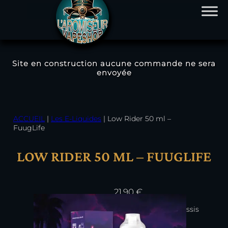
Site en construction aucune commande ne sera
envoyée
Aller
au
contenu
ACCUEIL
|
Les E-Liquides
|
Low Rider 50 ml –
FuugLife
LOW RIDER 50 ML – FUUGLIFE
21,90
€
Boisson citron et cassis
En stock