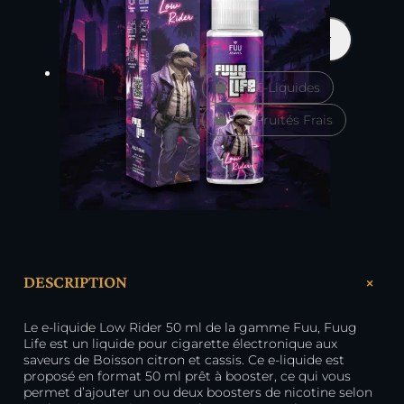
quantité
Ajouter au panier
de
Low
Les E-Liquides
Rider
50
Les Fruités Frais
ml
–
FuugLife
+
DESCRIPTION
Le e-liquide Low Rider 50 ml de la gamme Fuu, Fuug
Life est un liquide pour cigarette électronique aux
saveurs de Boisson citron et cassis. Ce e-liquide est
proposé en format 50 ml prêt à booster, ce qui vous
permet d’ajouter un ou deux boosters de nicotine selon