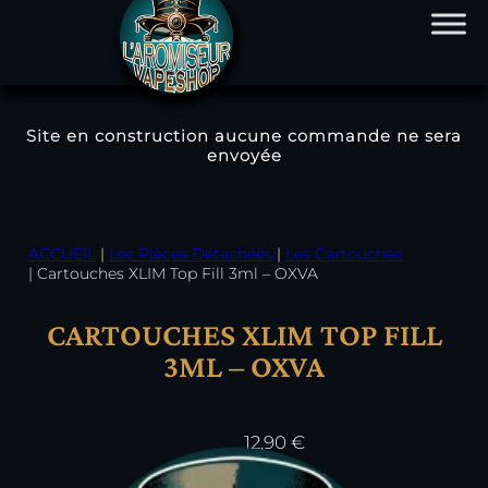
Site en construction aucune commande ne sera
envoyée
Aller
au
contenu
ACCUEIL
|
Les Pièces Détachées
|
Les Cartouches
|
Cartouches XLIM Top Fill 3ml – OXVA
CARTOUCHES XLIM TOP FILL
3ML – OXVA
12,90
€
Résistance