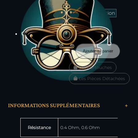
quantité
Ajouter au panier
de
Cartouches
Les Cartouches
XLIM
Top
Les Pièces Détachées
Fill
3ml
–
OXVA
INFORMATIONS SUPPLÉMENTAIRES
+
Attributs
Valeur
Résistance
0.4 Ohm, 0.6 Ohm