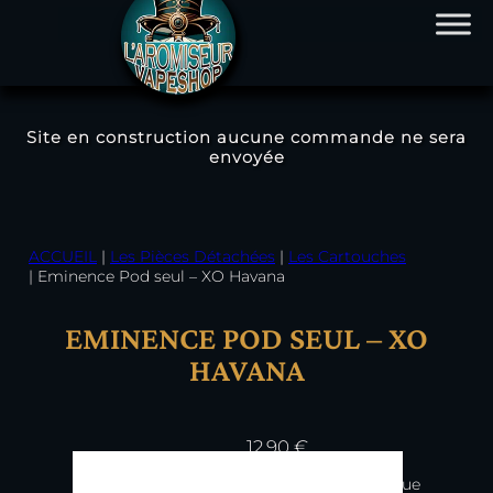
Site en construction aucune commande ne sera
envoyée
Aller
au
contenu
ACCUEIL
|
Les Pièces Détachées
|
Les Cartouches
|
Eminence Pod seul – XO Havana
EMINENCE POD SEUL – XO
HAVANA
12,90
€
Le cigare électronique