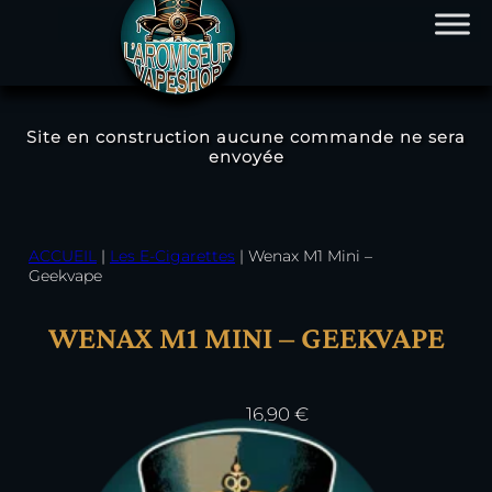
Site en construction aucune commande ne sera
envoyée
Aller
au
contenu
ACCUEIL
|
Les E-Cigarettes
|
Wenax M1 Mini –
Geekvape
WENAX M1 MINI – GEEKVAPE
16,90
€
Couleur