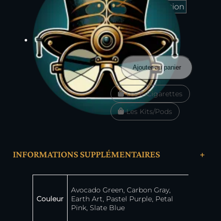
quantité
Ajouter au panier
de
Wenax
Les E-Cigarettes
M1
Mini
Les Kits/Pods
–
Geekvape
INFORMATIONS SUPPLÉMENTAIRES
+
Attributs
Valeur
Avocado Green, Carbon Gray,
Couleur
Earth Art, Pastel Purple, Petal
Pink, Slate Blue