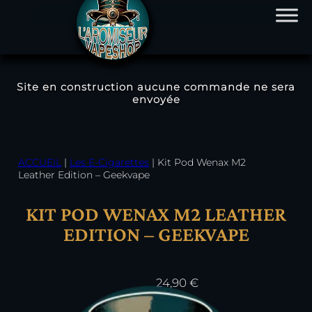
Site en construction aucune commande ne sera
envoyée
Aller
au
contenu
ACCUEIL
|
Les E-Cigarettes
|
Kit Pod Wenax M2
Leather Edition – Geekvape
KIT POD WENAX M2 LEATHER
EDITION – GEEKVAPE
24,90
€
Couleur