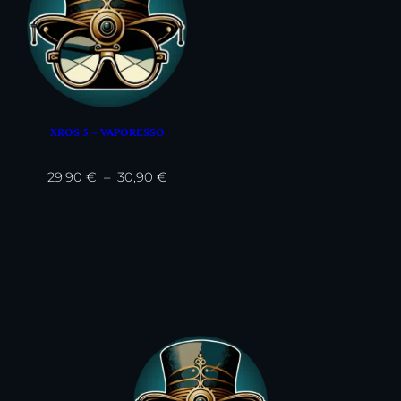
XROS 5 – VAPORESSO
Plage
29,90
€
–
30,90
€
de
prix :
29,90 €
à
30,90 €