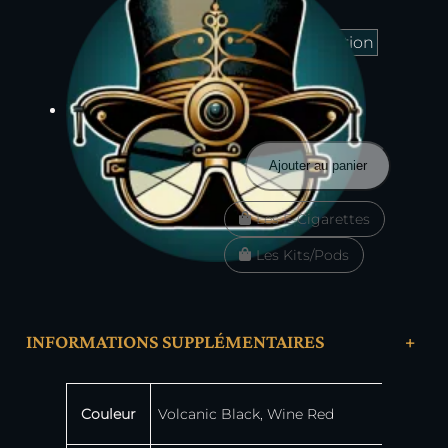
quantité
Ajouter au panier
de
Kit
Les E-Cigarettes
Pod
Wenax
Les Kits/Pods
M2
Leather
Edition
–
Geekvape
INFORMATIONS SUPPLÉMENTAIRES
+
Attributs
Valeur
Couleur
Volcanic Black, Wine Red