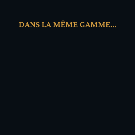
DANS LA MÊME GAMME…
19,90
€
21,90
€