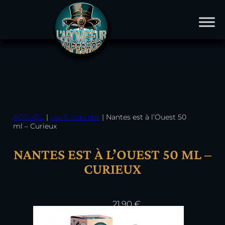
Site en construction aucune commande ne sera
Aller
envoyée
au
contenu
ACCUEIL
|
Les E-Liquides
|
Nantes est à l’Ouest 50
ml – Curieux
NANTES EST À L’OUEST 50 ML –
CURIEUX
21,90
€
En stock