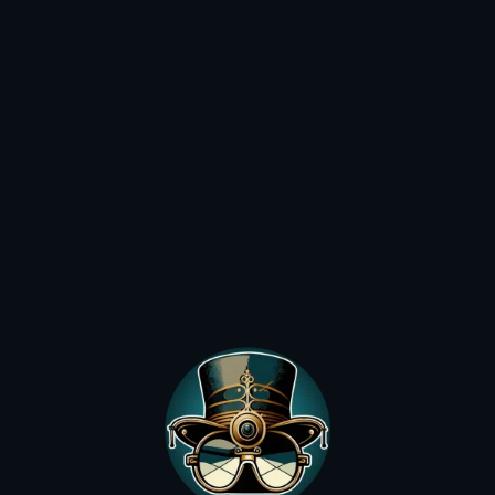
19,90
€
19,90
€