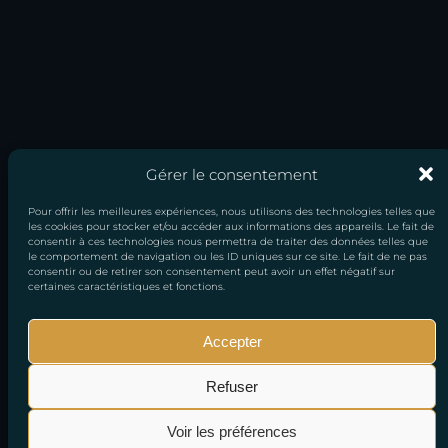
Gérer le consentement
Pour offrir les meilleures expériences, nous utilisons des technologies telles que
les cookies pour stocker et/ou accéder aux informations des appareils. Le fait de
consentir à ces technologies nous permettra de traiter des données telles que
le comportement de navigation ou les ID uniques sur ce site. Le fait de ne pas
consentir ou de retirer son consentement peut avoir un effet négatif sur
certaines caractéristiques et fonctions.
Accepter
Mentions
Conditions générales
Politique de
Refuser
légales
de vente
confidentialité
Voir les préférences
© 2026 Copyright All right Reserved