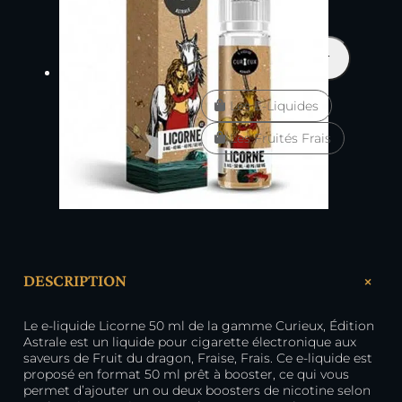
En stock
quantité
Ajouter au panier
de
Licorne
Les E-Liquides
50
ml
Les Fruités Frais
–
Curieux
+
DESCRIPTION
Le e-liquide Licorne 50 ml de la gamme Curieux, Édition
Astrale est un liquide pour cigarette électronique aux
saveurs de Fruit du dragon, Fraise, Frais. Ce e-liquide est
proposé en format 50 ml prêt à booster, ce qui vous
permet d’ajouter un ou deux boosters de nicotine selon