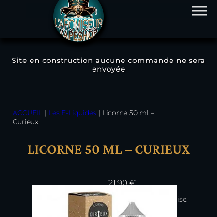
Site en construction aucune commande ne sera
envoyée
Aller
au
contenu
ACCUEIL
|
Les E-Liquides
|
Licorne 50 ml –
Curieux
LICORNE 50 ML – CURIEUX
21,90
€
Fruit du dragon, Fraise,
Frais