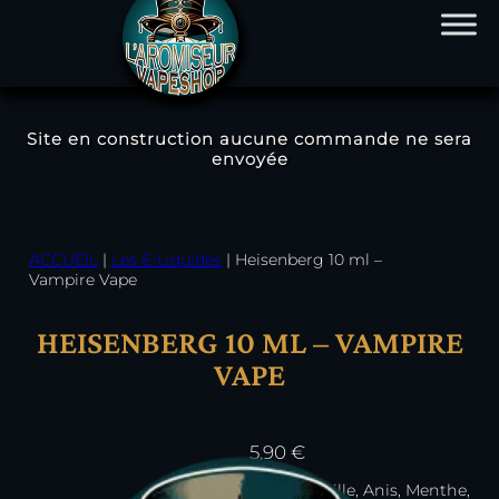
Site en construction aucune commande ne sera
envoyée
Aller
au
contenu
ACCUEIL
|
Les E-Liquides
|
Heisenberg 10 ml –
Vampire Vape
HEISENBERG 10 ML – VAMPIRE
VAPE
5,90
€
Mûre, Myrtille, Anis, Menthe,