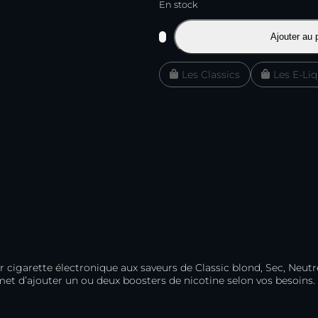
En stock
quantité
Ajouter au 
de
FR-
Les Classics
Les E-Li
M
50
ml
–
Alfa
 cigarette électronique aux saveurs de Classic blond, Sec, Neutre
met d’ajouter un ou deux boosters de nicotine selon vos besoins.