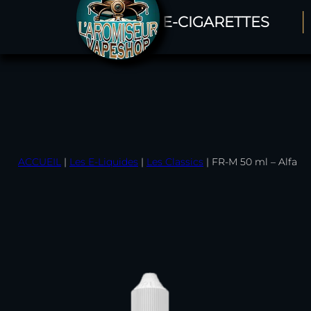
LES E-CIGARETTES
Aller
au
contenu
ACCUEIL
|
Les E-Liquides
|
Les Classics
|
FR-M 50 ml – Alfa