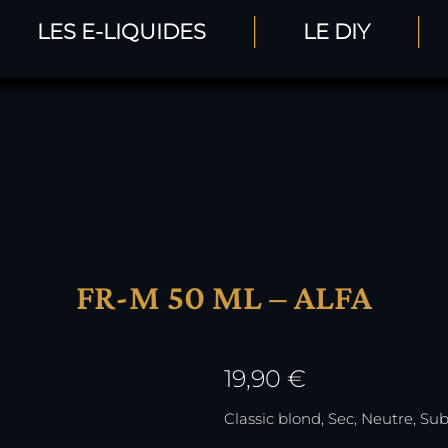
LES E-LIQUIDES
LE DIY
Site en construction aucune commande ne sera envoyée
FR-M 50 ML – ALFA
19,90
€
Classic blond, Sec, Neutre, Su