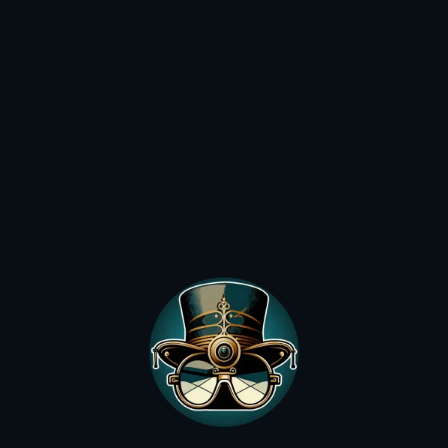
24,90
€
21,90
€