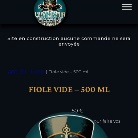
Site en construction aucune commande ne sera
envoyée
Aller
au
contenu
ACCUEIL
|
Le DIY
|
Fiole vide – 500 ml
FIOLE VIDE – 500 ML
1,50
€
Fiole vide pour faire vos
mélanges.