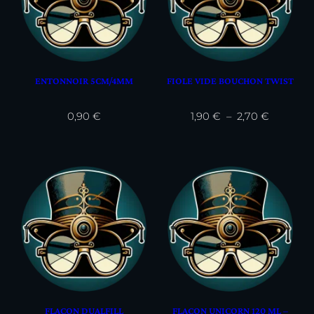
ENTONNOIR 5CM/4MM
FIOLE VIDE BOUCHON TWIST
Plage
0,90
€
1,90
€
–
2,70
€
de
prix :
1,90 €
à
2,70 €
FLACON DUALFILL
FLACON UNICORN 120 ML –