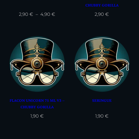
CHUBBY GORILLA
Plage
2,90
€
–
4,90
€
2,90
€
de
prix :
2,90 €
à
4,90 €
FLACON UNICORN 75 ML V3 –
SERINGUE
CHUBBY GORILLA
1,90
€
1,90
€