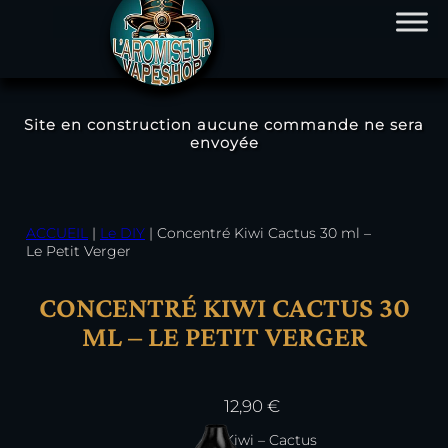
Site en construction aucune commande ne sera
envoyée
Aller
au
contenu
ACCUEIL
|
Le DIY
|
Concentré Kiwi Cactus 30 ml –
Le Petit Verger
CONCENTRÉ KIWI CACTUS 30
ML – LE PETIT VERGER
12,90
€
Kiwi – Cactus