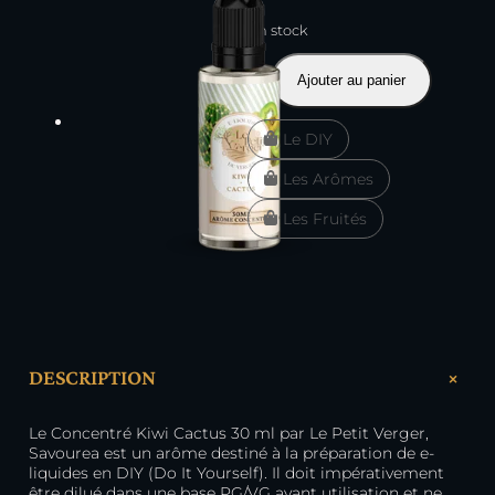
En stock
quantité
Ajouter au panier
de
Concentré
Le DIY
Kiwi
Cactus
Les Arômes
30
ml
Les Fruités
–
Le
Petit
Verger
+
DESCRIPTION
Le Concentré Kiwi Cactus 30 ml par Le Petit Verger,
Savourea est un arôme destiné à la préparation de e-
liquides en DIY (Do It Yourself). Il doit impérativement
être dilué dans une base PG/VG avant utilisation et ne