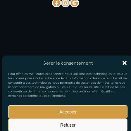
Facebook
Instagram
Google
Gérer le consentement
Pour offrir les meilleures expériences, nous utilisons des technologies telles que
les cookies pour stocker et/ou accéder aux informations des appareils. Le fait de
consentir à ces technologies nous permettra de traiter des données telles que
le comportement de navigation ou les ID uniques sur ce site. Le fait de ne pas
consentir ou de retirer son consentement peut avoir un effet négatif sur
certaines caractéristiques et fonctions.
Accepter
Mentions
Conditions générales
Politique de
Refuser
légales
de vente
confidentialité