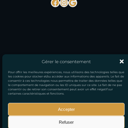
Facebook
Instagram
Google
Gérer le consentement
Pour offrir les meilleures expériences, nous utilisons des technologies telles que
les cookies pour stocker et/ou accéder aux informations des appareils. Le fait de
consentir à ces technologies nous permettra de traiter des données telles que
le comportement de navigation ou les ID uniques sur ce site. Le fait de ne pas
consentir ou de retirer son consentement peut avoir un effet négatif sur
certaines caractéristiques et fonctions.
Accepter
Mentions
Conditions générales
Politique de
Refuser
légales
de vente
confidentialité