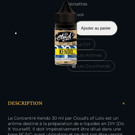
Noisettes
En stock
quantité
Ajouter au panier
de
Concentré
Le DIY
Kendo
30
Les Arômes
ml
–
Les Gourmands
Cloud's
of
Lolo
+
DESCRIPTION
Le Concentré Kendo 30 ml par Cloud’s of Lolo est un
arôme destiné à la préparation de e-liquides en DIY (Do
It Yourself). Il doit impérativement être dilué dans une
base PG/VG avant utilisation et ne doit pas être vapoté