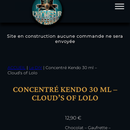
Site en construction aucune commande ne sera
envoyée
Aller
au
contenu
ACCUEIL
|
Le DIY
|
Concentré Kendo 30 ml –
Cloud’s of Lolo
CONCENTRÉ KENDO 30 ML –
CLOUD’S OF LOLO
12,90
€
Chocolat – Gaufrette –