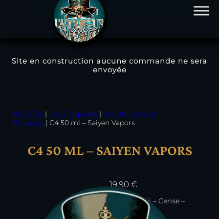
Site en construction aucune commande ne sera
envoyée
Aller
au
contenu
ACCUEIL
|
Les E-Liquides
|
Les Bonbons et
Boissons
|
C4 50 ml – Saiyen Vapors
C4 50 ML – SAIYEN VAPORS
19,90
€
Baie de Goji – Cerise –
Bubblegum