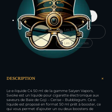
En stock
quantité
Ajouter au panier
de
C4
Les Bonbons et
50
Boissons
ml
–
Les E-Liquides
Saiyen
Vapors
+
DESCRIPTION
Le e-liquide C4 50 ml de la gamme Saiyen Vapors,
Swoke est un liquide pour cigarette électronique aux
saveurs de Baie de Goji – Cerise – Bubblegum. Ce e-
liquide est proposé en format 50 ml prêt à booster, ce
qui vous permet d’ajouter un ou deux boosters de